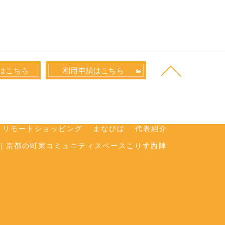
はこちら
利用申請はこちら
ルスペース･yumecanの評判
リモートショッピング
まなびば
代表紹介
｜京都の町家コミュニティスペースこりす西陣