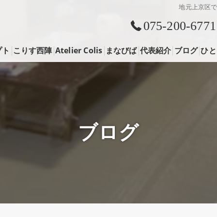
地元上京区
075-200-6771
プト
こりす西陣
Atelier Colis
まなびば
代表紹介
ブログ
ひと
ス
イベント
リモートショッピング
ブログ