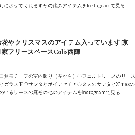
ちにさせてくれますその他のアイテムをInstagramで見る
お花やクリスマスのアイテム入っています|京
家フリースペースColis西陣
自然モチーフの室内飾り（左から）◇フェルトリースのリー
とガラス玉◇サンタとポインセチア◇２人のサンタとX'masの
のいるリースの庭その他のアイテムをInstagramで見る