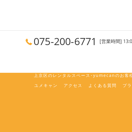
075-200-6771
[営業時間] 13:0
ホーム
コンセプト
上京区
上京区のレンタルスペース･yumecanのお客
ユメキャン
アクセス
よくある質問
プラ