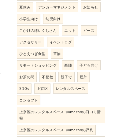
夏休み
アンガーマネジメント
お知らせ
小学生向け
幼児向け
こかげのほいくしさん
ニット
ビーズ
アクセサリー
イベントログ
ひとえつぎ食堂
置物
を
リモートショッピング
西陣
子ども向け
入
お茶の間
不登校
親子で
屋外
SDGs
上京区
レンタルスペース
コンセプト
上京区のレンタルスペース･yumecanの口コミ情
報
上京区のレンタルスペース･yumecanの評判