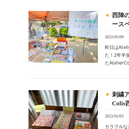
西陣
ースペ
2022/05/09
昨日はAte
た！2年半
たAteli
刺繍
Coli
2022/02/03
カラフルな