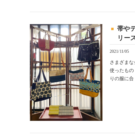
帯やデ
リース
2021/11/05
さまざまな
使ったもの
りの服に合